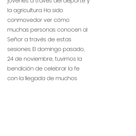
jóvenes a través del deporte y
la agricultura. Ha sido
conmovedor ver cómo
muchas personas conocen al
Señor a través de estas
sesiones. El domingo pasado,
24 de noviembre, tuvimos la
bendición de celebrar la fe
con la llegada de muchos
nuevos creyentes a nuestra
iglesia. Logramos bautizar a
trece nuevos miembros, entre
ellos mi madre, mi cuñada y mi
sobrino.